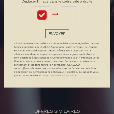
Déplacer l'image dans le cadre vide à droite
ENVOYER
« Les informations recueillies sur ce formulaire sont enregistrées dans un
fichier informatisé par OLAIZOLA pour gérer votre demande de contact.
Elles sont conservées pour la durée nécessaire à la gestion de la
relation client dans le respect des prescriptions légales applicables et
sont destinées à nos conseillers Conformément à la loi « informatique et
libertés », vous pouvez exercer votre droit d'accès aux données vous
concernant et les faire rectifier en contactant OLAIZOLA
contact@olaizola.immo. Nous vous informons de l'existence de la liste
d'opposition au démarchage téléphonique « Bloctel », sur laquelle vous
pouvez vous inscrire ici :
https://www.bloctel.gouv.fr/
»
OFFRES SIMILAIRES