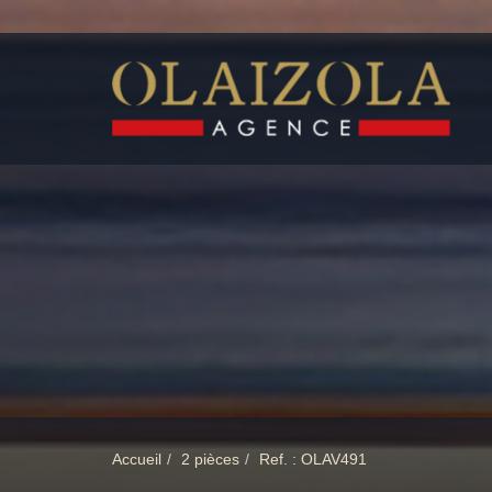
Accueil
2 pièces
Ref. : OLAV491