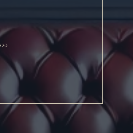
A
820