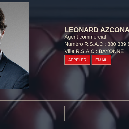
LEONARD AZCON
Agent commercial
Numéro R.S.A.C : 880 389 
Ville R.S.A.C : BAYONNE
APPELER
EMAIL