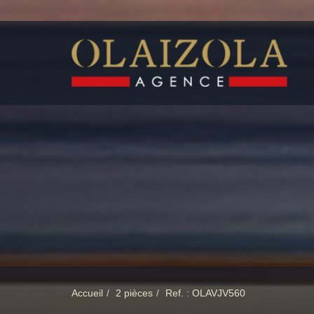
Accueil
2 pièces
Ref. : OLAVJV560