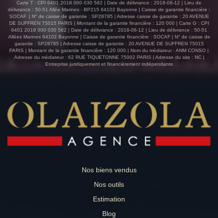
présente un état soigné, avec des fenêtres en PVC
Carte T : CPI 6401 2018 000 030 582 | Date de délivrance : 2018-06-12 | Lieu de
délivrance : 50-51 Allée Marines - BP215 64102 Bayonne | Caisse de garantie financière :
double vitrage assurant une isolation optimale. Ce bien ne
SOCAF. | N° de caisse de garantie : SP28785 | Adresse caisse de garantie : 20 AVENUE
nécessite aucun travaux et représente une opportunité
DE SUFFREN 75015 PARIS | Montant de la garantie financière : 120 000 | Carte G : CPI
rare pour les acquéreurs souhaitant un appartement
6401 2018 000 030 582 | Date de délivrance : 2018-06-12 | Lieu de délivrance : 50-51
Allées Marines 64102 Bayonne | Caisse de garantie financière : SOCAF | N° de caisse de
fonctionnel et prêt à vivre avec un local professionnel
garantie : SP28785 | Adresse caisse de garantie : 20 AVENUE DE SUFFREN 75015
attenant. Notre agence vous accueille téléphoniquement
PARIS | Montant de la garantie financière : 120 000 | Nom du médiateur : ANM CONSO |
du lundi au samedi, de 8h à 19h, afin de répondre à
Adresse du médiateur : 62 RUE TIQUETONNE 75002 PARIS | Adresse du site : NC |
Entreprise juridiquement et financièrement indépendante
toutes vos questions et de vous accompagner dans vos
projets immobiliers. N'hésitez pas à nous contacter pour
obtenir des informations personnalisées et un suivi attentif
de vos démarches. Référence : OLAVLO1406 VENTE
IMMOBILIER BIARRITZ HONORAIRES CHARGE
VENDEUR Les informations sur les risques auxquels ce
bien est exposé sont disponibles sur le site Géorisques :
www.georisques.gouv.fr.
Nos biens vendus
Nos outils
Estimation
Blog