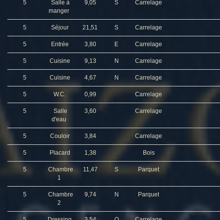
5
Salle à
9,05
S
Carrelage
manger
5
Séjour
21,51
S
Carrelage
5
Entrée
3,80
E
Carrelage
5
Cuisine
9,13
N
Carrelage
5
Cuisine
4,67
N
Carrelage
5
W.C.
0,99
Carrelage
5
Salle
3,60
Carrelage
d'eau
5
Couloir
3,84
Carrelage
5
Placard
1,38
Bois
5
Chambre
11,47
S
Parquet
1
5
Chambre
9,74
N
Parquet
2
5
Dressing
3,54
O
Carrelage