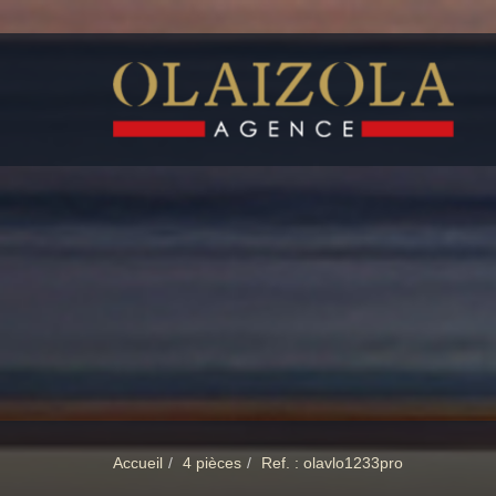
Accueil
4 pièces
Ref. : olavlo1233pro