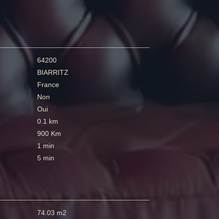
64200
BIARRITZ
France
Non
Oui
0.1 km
900 Km
1 min
5 min
74.03 m2