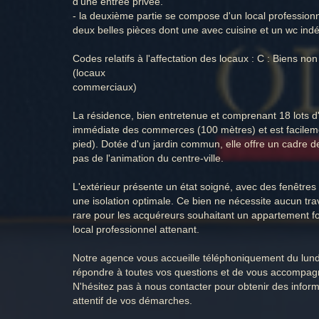
d'une entrée privée.
- la deuxième partie se compose d'un local professi
deux belles pièces dont une avec cuisine et un wc ind
Codes relatifs à l'affectation des locaux : C : Biens non
(locaux
commerciaux)
La résidence, bien entretenue et comprenant 18 lots d'
immédiate des commerces (100 mètres) et est facileme
pied). Dotée d'un jardin commun, elle offre un cadre de
pas de l'animation du centre-ville.
L'extérieur présente un état soigné, avec des fenêtre
une isolation optimale. Ce bien ne nécessite aucun tr
rare pour les acquéreurs souhaitant un appartement fon
local professionnel attenant.
Notre agence vous accueille téléphoniquement du lund
répondre à toutes vos questions et de vous accompagn
N'hésitez pas à nous contacter pour obtenir des inform
attentif de vos démarches.