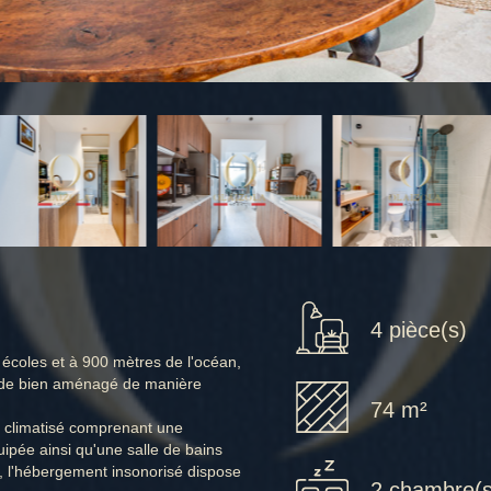
4 pièce(s)
 écoles et à 900 mètres de l'océan,
r de bien aménagé de manière
74 m²
t climatisé comprenant une
ipée ainsi qu'une salle de bains
é, l'hébergement insonorisé dispose
2 chambre(s