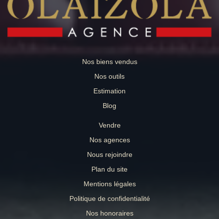
à nous contacter pour obtenir des informations
personnalisées et un suivi attentif de vos démarches.
Reference : OLAVJBQ-ref1462 VENTE IMMOBILIER
BIARRITZ HONORAIRES CHARGE ACQUEREUR Les
informations sur les risques auxquels ce bien est exposé
sont disponibles sur le site Géorisques :
www.georisques.gouv.fr
Nos biens vendus
Nos outils
Estimation
Blog
Vendre
Nos agences
Nous rejoindre
Plan du site
Mentions légales
Politique de confidentialité
Nos honoraires