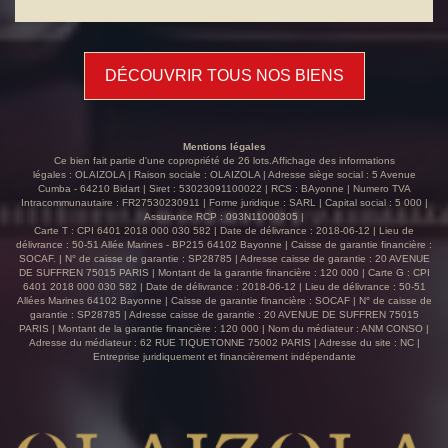
capter un flux constant de clientèle locale et touristique.
Actuellement exploité en restaurant, l'établissement
dispose d'une capacité d'accueil de 112 couverts, dont 40
en terrasse. La salle principale, lumineuse et entièrement
DÉCOUVRIR TOUS NOS BIENS
vitrée, offre une vue agréable sur un espace vert avec
plus de 50 places de parkings privés, créant un cadre
accueillant et confortable pour la clientèle. Le bien
développe une surface totale d'environ 486 m²,
Mentions légales
complétée par 198 m² supplémentaires à l'étage
Ce bien fait partie d'une copropriété de 26 lots.Affichage des informations
comprenant plusieurs salons privés, offrant de
légales : OLAIZOLA | Raison sociale : OLAIZOLA | Adresse siège social : 5 Avenue
Cumba - 64210 Bidart | Siret : 53023091100022 | RCS : BAyonne | Numero TVA
nombreuses possibilités d'exploitation : événements,
Intracommunautaire : FR27530230911 | Forme juridique : SARL | Capital social : 5 000 |
séminaires, privatisations ou développement d'un concept
Assurance RCP : 093N11000305 |
complémentaire. Implanté dans un secteur recherché du
Carte T : CPI 6401 2018 000 030 582 | Date de délivrance : 2018-06-12 | Lieu de
délivrance : 50-51 Allée Marines - BP215 64102 Bayonne | Caisse de garantie financière :
littoral basque, cet établissement profite d'une excellente
SOCAF. | N° de caisse de garantie : SP28785 | Adresse caisse de garantie : 20 AVENUE
notoriété et génère un chiffre d'affaires supérieur à 900
DE SUFFREN 75015 PARIS | Montant de la garantie financière : 120 000 | Carte G : CPI
000 €, témoignant de la qualité de son emplacement et
6401 2018 000 030 582 | Date de délivrance : 2018-06-12 | Lieu de délivrance : 50-51
Allées Marines 64102 Bayonne | Caisse de garantie financière : SOCAF | N° de caisse de
de son potentiel commercial. La vente porte sur le fonds
garantie : SP28785 | Adresse caisse de garantie : 20 AVENUE DE SUFFREN 75015
de commerce avec possibilité d'acquisition des murs,
PARIS | Montant de la garantie financière : 120 000 | Nom du médiateur : ANM CONSO |
représentant une opportunité rare pour un professionnel
Adresse du médiateur : 62 RUE TIQUETONNE 75002 PARIS | Adresse du site : NC |
Entreprise juridiquement et financièrement indépendante
souhaitant s'implanter durablement à Bidart dans un
environnement à fort passage. Notre agence vous
accueille téléphoniquement du lundi au samedi, de 8h à
19h, afin de répondre à toutes vos questions et de vous
accompagner dans vos projets immobiliers. N'hésitez pas