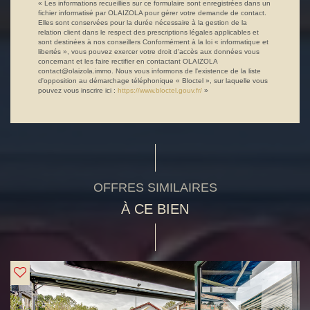
« Les informations recueillies sur ce formulaire sont enregistrées dans un
fichier informatisé par OLAIZOLA pour gérer votre demande de contact.
Elles sont conservées pour la durée nécessaire à la gestion de la
relation client dans le respect des prescriptions légales applicables et
sont destinées à nos conseillers Conformément à la loi « informatique et
libertés », vous pouvez exercer votre droit d'accès aux données vous
concernant et les faire rectifier en contactant OLAIZOLA
contact@olaizola.immo. Nous vous informons de l'existence de la liste
d'opposition au démarchage téléphonique « Bloctel », sur laquelle vous
pouvez vous inscrire ici :
https://www.bloctel.gouv.fr/
»
OFFRES SIMILAIRES
À CE BIEN