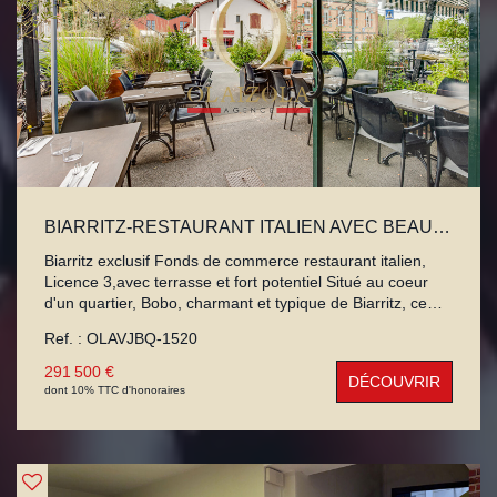
BIARRITZ-RESTAURANT ITALIEN AVEC BEAUCOUP D'ATOUTS
Biarritz exclusif Fonds de commerce restaurant italien,
Licence 3,avec terrasse et fort potentiel Situé au coeur
d'un quartier, Bobo, charmant et typique de Biarritz, ce
fonds de commerce de restaurant italien séduit par sa
Ref. : OLAVJBQ-1520
réputation et son ambiance conviviale. Entouré de
commerces et bénéficiant d'un flux régulier, cet
291 500 €
DÉCOUVRIR
établissement jouit d'une excellente clientèle fidèle et
dont 10% TTC d'honoraires
d'une très bonne rentabilité. Cuisine avec extraction Le
restaurant de plus de 68m2, propose une salle intérieure
accueillant plus de 30 couverts, sublimée par un patio de
style méditerranéen offrant un cadre chaleureux et
dépaysant. À l'extérieur, une agréable terrasse permet de