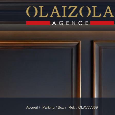
Accueil
Parking / Box
Ref. : OLAVJV869