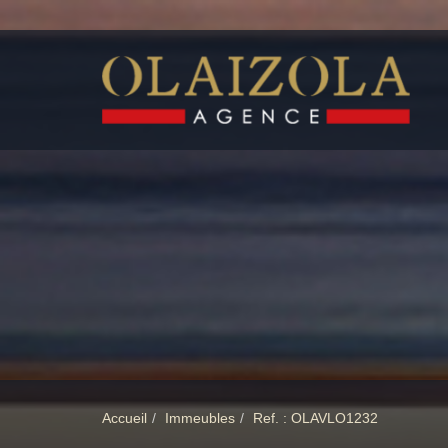
Accueil
Immeubles
Ref. : OLAVLO1232