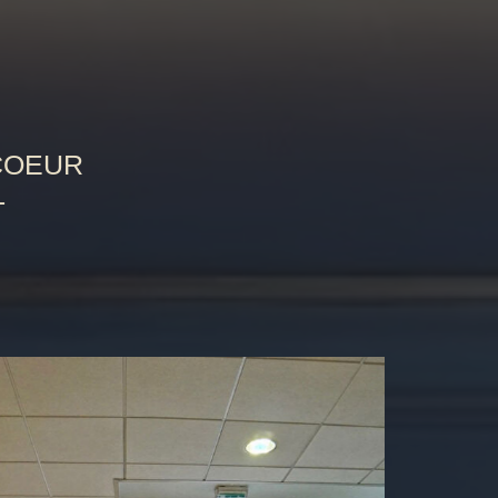
 COEUR
L