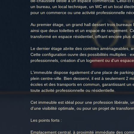
de-chaussée dédié à un espace commercial. Celui-ci c
un bureau, un local technique, un WC et un local élec
pour un commerce ou une activité professionnelle nécessi
Au premier étage, un grand hall dessert trois bureaux 
ainsi que deux toilettes et un espace de rangement. Ce
transformé en espace résidentiel, offrant encore plus de
Le dernier étage abrite des combles aménageables, a
Cette configuration ouvre des possibilités multiples : 
professionnels, création d'un logement ou d'un espace
L'immeuble dispose également d'une place de parking p
plein centre-ville. Bien desservi, il est à seulement 
écoles et des transports en commun, garantissant un
toute activité professionnelle ou résidentielle.
Cet immeuble est idéal pour une profession libérale, 
d'une visibilité optimale, ou pour un projet de transfo
Les points forts :
Emplacement central, à proximité immédiate des com