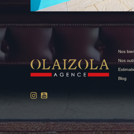
Nos bie
Nos outi
Estimati
Blog