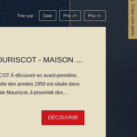
Créer une alerte
Trier par :
Date
Prix -/+
Prix +/-
BIARRITZ MOURISCOT - MAISON CLIMATISÉE DE 3 CHAMBRES AVEC JARDIN, TERRASSE ET 2 STATIONNEMENTS
-première,
elle des années 1950 est située dans
l de Mouriscot, à proximité des
orts et de l'espace naturel du lac.
6 m² habitables, elle offre une
DÉCOUVRIR
lement de plain-pied. Elle se compose
posée sud-est avec cuisine ouverte, de
 salle d'eau et d'un WC indépendant.