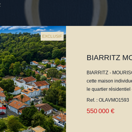
Z
EXCLUSIF
BIARRITZ - MOURISCOT À découvrir en avant
cette maison individu
le quartier résidentie
commerces, des transp
Ref. : OLAVMO1593
Développant environ 8
550 000 €
distribution principa
d'une pièce de vie ex
trois chambres, d'une