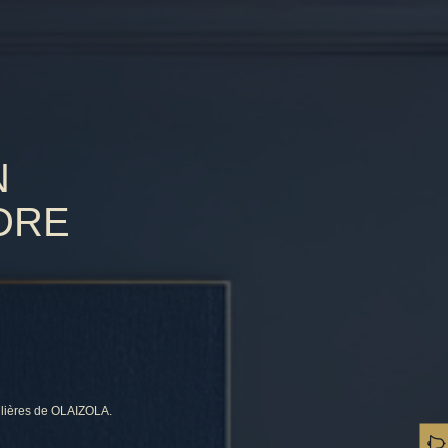
N
NDRE
ilières de OLAIZOLA.