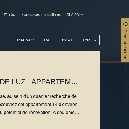
E LUZ grâce aux annonces immobilières de OLAIZOLA.
Créer une alerte
Trier par :
Date
Prix -/+
Prix +/-
SAINT JEAN DE LUZ - APPARTEMENT T4 AVEC JARDIN PRIVATIF - À RÉNOVER
e, au sein d'un quartier recherché de
écouvrez cet appartement T4 d'environ
au potentiel de rénovation. À seulement
d du centre-ville, de la Grande Plage,
restaurants, il bénéficie d'un