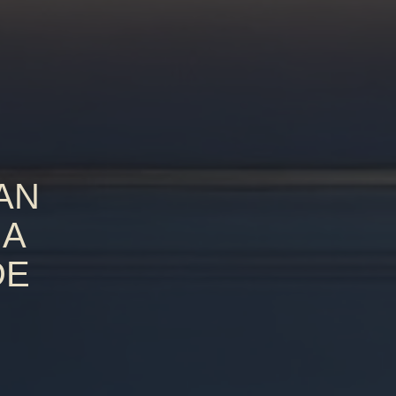
AN
 A
DE